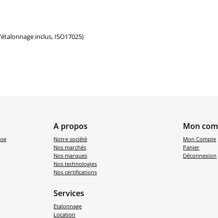
d’étalonnage inclus, ISO17025)
A propos
Mon com
nse
Notre société
Mon Compte
Nos marchés
Panier
Nos marques
Déconnexion
Nos technologies
Nos certifications
Services
Etalonnage
Location