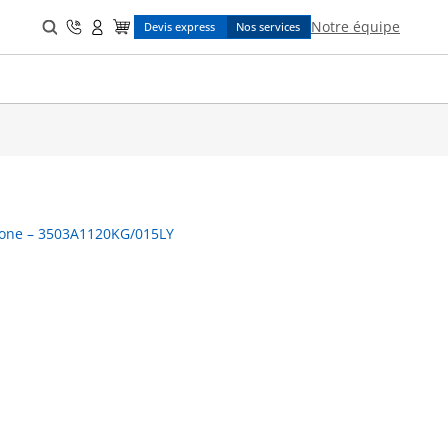
Search
Notre équipe
Devis express
Nos services
for:
licone – 3503A1120KG/015LY