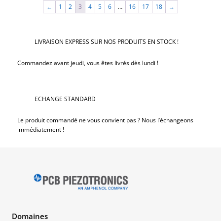
←
1
2
3
4
5
6
…
16
17
18
→
flight
LIVRAISON EXPRESS SUR NOS PRODUITS EN STOCK !
Commandez avant jeudi, vous êtes livrés dès lundi !
loop
ECHANGE STANDARD
Le produit commandé ne vous convient pas ? Nous l’échangeons
immédiatement !
Domaines