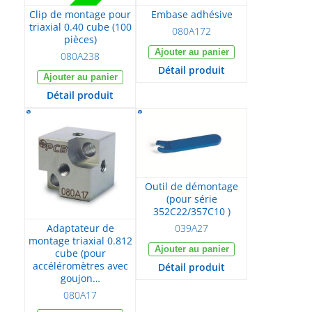
Clip de montage pour
Embase adhésive
triaxial 0.40 cube (100
080A172
pièces)
Ajouter au panier
080A238
Détail produit
Ajouter au panier
Détail produit
Outil de démontage
(pour série
352C22/357C10 )
039A27
Adaptateur de
montage triaxial 0.812
Ajouter au panier
cube (pour
accéléromètres avec
Détail produit
goujon…
080A17