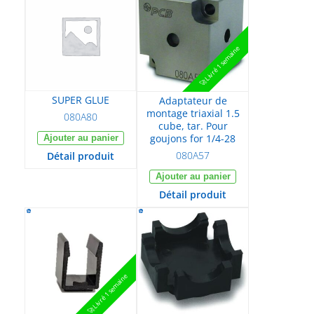
Embases à coller
Accessoires acoustique
Embases aimantées
🚀 Livré 1 semaine
Cubes de montage
Goujons
Marques
SUPER GLUE
Adaptateur de
montage triaxial 1.5
PCB Piezotronics
080A80
cube, tar. Pour
IMI
goujons for 1/4-28
Ajouter au panier
Endevco
080A57
Détail produit
Larson Davis
Ajouter au panier
The Modal Shop
Détail produit
🚀 Livré 1 semaine