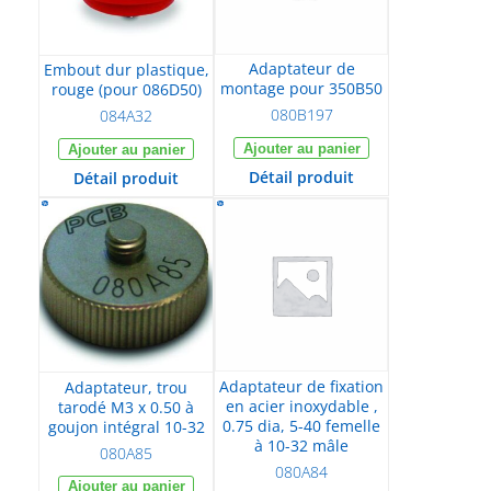
Adaptateur de
Embout dur plastique,
montage pour 350B50
rouge (pour 086D50)
080B197
084A32
Ajouter au panier
Ajouter au panier
Détail produit
Détail produit
Adaptateur de fixation
Adaptateur, trou
en acier inoxydable ,
tarodé M3 x 0.50 à
0.75 dia, 5-40 femelle
goujon intégral 10-32
à 10-32 mâle
080A85
080A84
Ajouter au panier