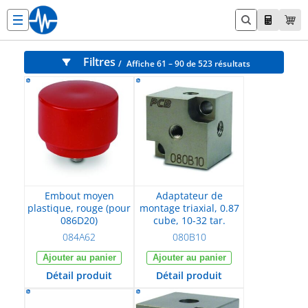
Aller
au
contenu
Filtres
Affiche 61 – 90 de 523 résultats
En stock
Dans la semaine
Sous 1 mois
Sous 2 mois
Référence
Embout moyen
Adaptateur de
Famille
plastique, rouge (pour
montage triaxial, 0.87
Accessoires sonomètres
086D20)
cube, 10-32 tar.
Accessoires pression
084A62
080B10
Accessoires vibration divers
Ajouter au panier
Ajouter au panier
Accessoires force
Détail produit
Détail produit
Accessoires marque TMS
Accessoires gamme IMI