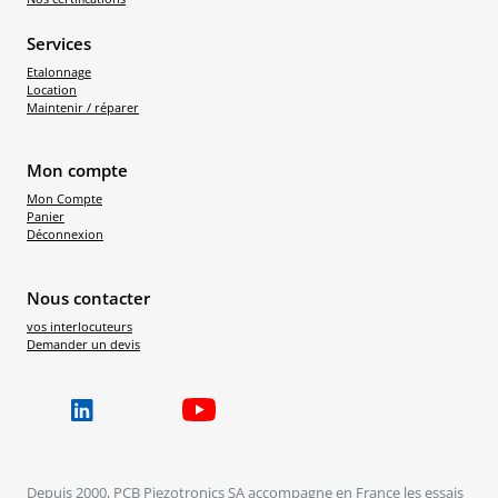
Services
Etalonnage
Location
Maintenir / réparer
Mon compte
Mon Compte
Panier
Déconnexion
Nous contacter
vos interlocuteurs
Demander un devis
Depuis 2000, PCB Piezotronics SA accompagne en France les essais