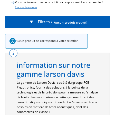
Vous ne trouvez pas le produit correspondant à votre besoin ?
Contactez-nous
Filtres
Aucun produit trouvé!
Famille
Aucun produit ne correspond à votre sélection.
Sonomètres
Dosimètres
information sur notre
Kit dosimètres
Sonomètres – clés en main
gamme larson davis
La gamme de Larson Davis, société du groupe PCB
Piezotronics, fournit des solutions à la pointe de la
technologie et de la précision pour la mesure et l’analyse
de bruits. Les sonomètres de cette gamme offrent des
caractéristiques uniques, répondant à l’ensemble de vos
besoins en matière de tests acoustiques, dont des
sonomètres de classe 1.