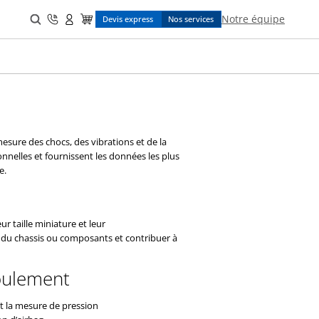
Search
Notre équipe
Devis express
Nos services
for:
sure des chocs, des vibrations et de la
nnelles et fournissent les données les plus
e.
r taille miniature et leur
 du chassis ou composants et contribuer à
coulement
t la mesure de pression