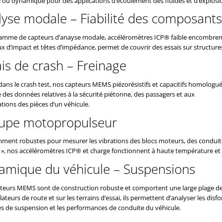
e ou dynamique pour des applications d’écoulement des fluides et d’explosio
lyse modale – Fiabilité des composant
amme de capteurs d’anayse modale, accéléromètres ICP® faible encombreme
x d’impact et têtes d’impédance, permet de couvrir des essais sur structur
is de crash – Freinage
 dans le crash test, nos capteurs MEMS piézorésistifs et capacitifs homolog
des données relatives à la sécurité piétonne, des passagers et aux
tions des pièces d’un véhicule.
upe motopropulseur
mment robustes pour mesurer les vibrations des blocs moteurs, des conduit
t », nos accéléromètres ICP® et charge fonctionnent à haute température et 
amique du véhicule – Suspensions
teurs MEMS sont de construction robuste et comportent une large plage de
lateurs de route et sur les terrains d’essai, ils permettent d’analyser les dis
s de suspension et les performances de conduite du véhicule.