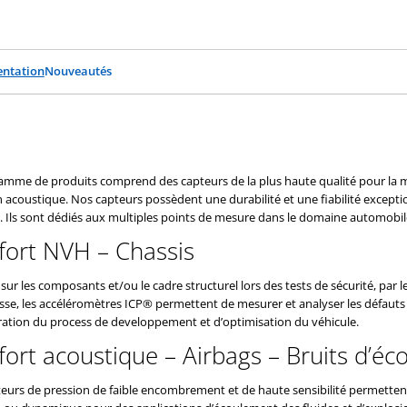
ntation
Nouveautés
amme de produits comprend des capteurs de la plus haute qualité pour la me
 acoustique. Nos capteurs possèdent une durabilité et une fiabilité exceptio
s. Ils sont dédiés aux multiples points de mesure dans le domaine automobil
fort NVH – Chassis
ur les composants et/ou le cadre structurel lors des tests de sécurité, par leu
sse, les accéléromètres ICP® permettent de mesurer et analyser les défauts
oration du process de developpement et d’optimisation du véhicule.
ort acoustique – Airbags – Bruits d’é
teurs de pression de faible encombrement et de haute sensibilité permetten