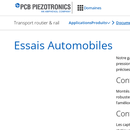
Aller
Domaines
au
contenu
Transport routier & rail
Applications
Produits
Docume
Essais Automobiles
Notre g
pression
précise
Con
Montés s
robuste
l’améli
Conf
Les cap