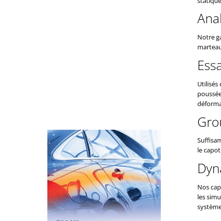
statiqu
Ana
Notre g
marteau
Essa
Utilisés
poussée 
déforma
Gro
Suffisa
le capo
Dyn
Nos cap
les simu
système