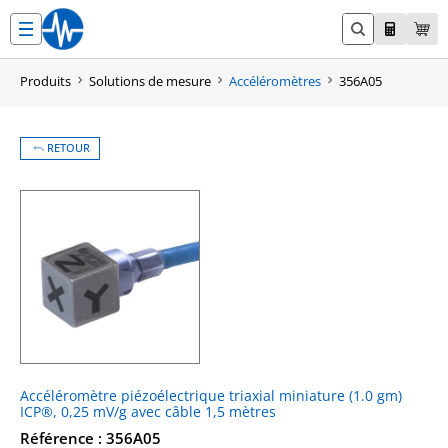
Aller
au
contenu
Produits
Solutions de mesure
Accéléromètres
356A05
RETOUR
Accéléromètre piézoélectrique triaxial miniature (1.0 gm)
ICP®, 0,25 mV/g avec câble 1,5 mètres
Référence : 356A05