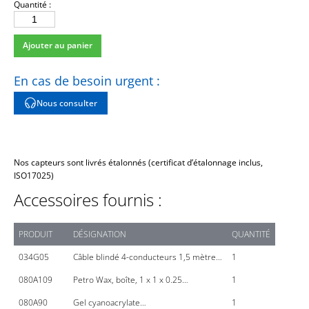
Quantité :
quantité
de
Ajouter au panier
356A05
En cas de besoin urgent :
Nous consulter
Nos capteurs sont livrés étalonnés (certificat d’étalonnage inclus,
ISO17025)
Accessoires fournis :
PRODUIT
DÉSIGNATION
QUANTITÉ
034G05
Câble blindé 4-conducteurs 1,5 mètre…
1
080A109
Petro Wax, boîte, 1 x 1 x 0.25…
1
080A90
Gel cyanoacrylate…
1