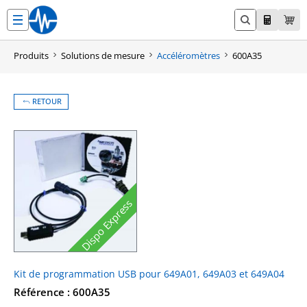
Aller
au
contenu
Produits
Solutions de mesure
Accéléromètres
600A35
RETOUR
Dispo Express
Kit de programmation USB pour 649A01, 649A03 et 649A04
Référence : 600A35