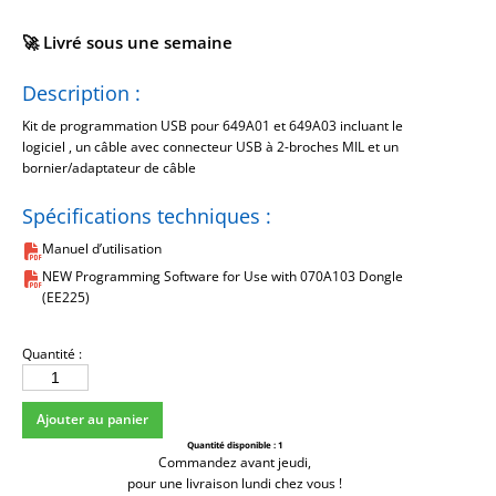
🚀 Livré sous une semaine
Description :
Kit de programmation USB pour 649A01 et 649A03 incluant le
logiciel , un câble avec connecteur USB à 2-broches MIL et un
bornier/adaptateur de câble
Spécifications techniques :
Manuel d’utilisation
NEW Programming Software for Use with 070A103 Dongle
(EE225)
Quantité :
quantité
de
Ajouter au panier
600A35
Quantité disponible :
1
Commandez avant jeudi,
pour une livraison lundi chez vous !