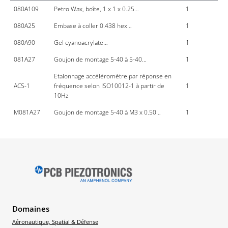
080A109
Petro Wax, boîte, 1 x 1 x 0.25…
1
080A25
Embase à coller 0.438 hex…
1
080A90
Gel cyanoacrylate…
1
081A27
Goujon de montage 5-40 à 5-40…
1
Etalonnage accéléromètre par réponse en
ACS-1
fréquence selon ISO10012-1 à partir de
1
10Hz
M081A27
Goujon de montage 5-40 à M3 x 0.50…
1
Domaines
Aéronautique, Spatial & Défense