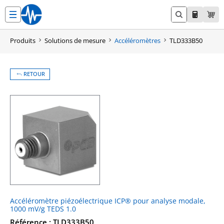
Aller
au
contenu
Produits
Solutions de mesure
Accéléromètres
TLD333B50
RETOUR
Accéléromètre piézoélectrique ICP® pour analyse modale,
1000 mV/g TEDS 1.0
Référence : TLD333B50