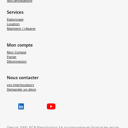
Nos certifications
Services
Etalonnage
Location
Maintenir / réparer
Mon compte
Mon Compte
Panier
Déconnexion
Nous contacter
vos interlocuteurs
Demander un devis
Depuis 2000, PCB Piezotronics SA accompagne en France les essais