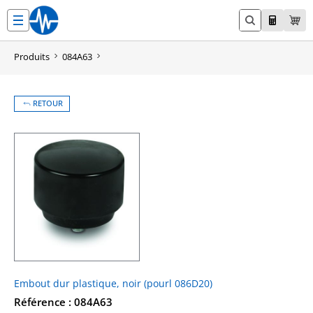
Aller
au
contenu
Produits
084A63
RETOUR
Embout dur plastique, noir (pourl 086D20)
Référence : 084A63