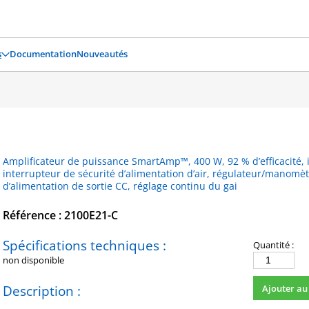
s
Documentation
Nouveautés
Amplificateur de puissance SmartAmp™, 400 W, 92 % d’efficacité, in
interrupteur de sécurité d’alimentation d’air, régulateur/manomèt
d’alimentation de sortie CC, réglage continu du gai
Référence : 2100E21-C
Spécifications techniques :
Quantité :
non disponible
quantité
de
Description :
Ajouter au
2100E21-
C