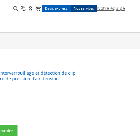
Search
Notre équipe
Devis express
Nos services
for:
terverrouillage et détection de clip,
re de pression d’air, tension
 panier