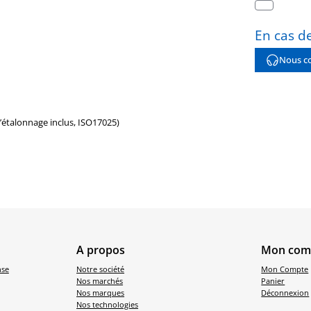
En cas de
Nous co
d’étalonnage inclus, ISO17025)
A propos
Mon com
nse
Notre société
Mon Compte
Nos marchés
Panier
Nos marques
Déconnexion
Nos technologies