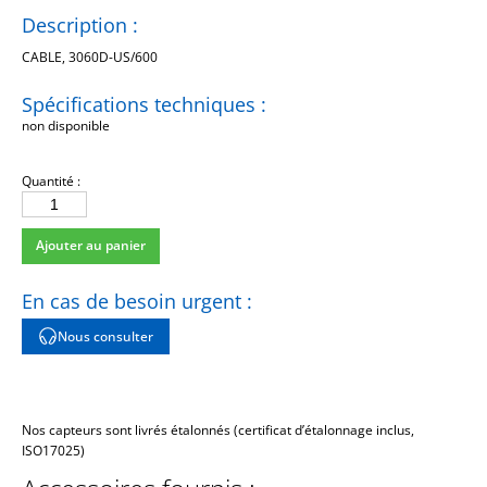
Description :
CABLE, 3060D-US/600
Spécifications techniques :
non disponible
Quantité :
quantité
de
Ajouter au panier
3060D-
US/600
En cas de besoin urgent :
Nous consulter
Nos capteurs sont livrés étalonnés (certificat d’étalonnage inclus,
ISO17025)