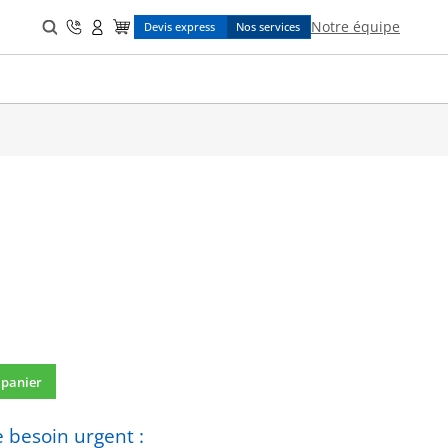
Search
Notre équipe
Devis express
Nos services
for:
 panier
002
 besoin urgent :