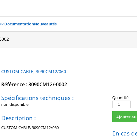
s
Documentation
Nouveautés
0002
CUSTOM CABLE, 3090CM12/060
Référence : 3090CM12/-0002
Spécifications techniques :
Quantité :
non disponible
quantité
de
Description :
Ajouter au
3090CM12/-0
CUSTOM CABLE, 3090CM12/060
En cas de