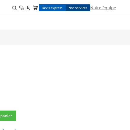
Search
Notre équipe
Devis express
Nos services
for:
 panier
1