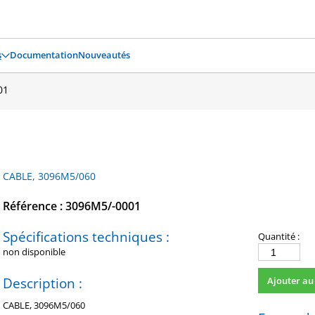
s
Documentation
Nouveautés
01
CABLE, 3096M5/060
Référence : 3096M5/-0001
Spécifications techniques :
Quantité :
non disponible
quantité
de
Description :
Ajouter au
3096M5/-000
CABLE, 3096M5/060