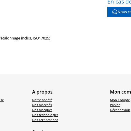
En cas de
Nous co
d’étalonnage inclus, ISO17025)
A propos
Mon com
nse
Notre société
Mon Compte
Nos marchés
Panier
Nos marques
Déconnexion
Nos technologies
Nos certifications