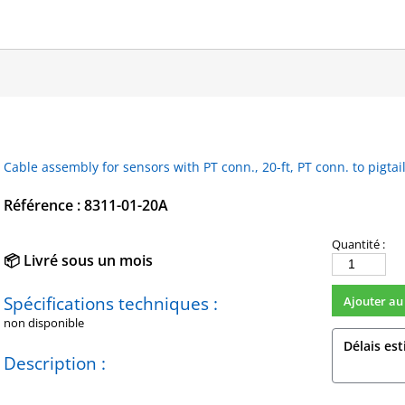
Cable assembly for sensors with PT conn., 20-ft, PT conn. to pigtai
Référence : 8311-01-20A
Quantité :
📦 Livré sous un mois
quantité
de
Spécifications techniques :
Ajouter au
8311-
non disponible
01-
20A
Délais est
Description :