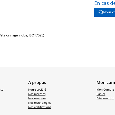
En cas de
Nous co
d’étalonnage inclus, ISO17025)
A propos
Mon com
nse
Notre société
Mon Compte
Nos marchés
Panier
Nos marques
Déconnexion
Nos technologies
Nos certifications