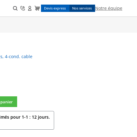
Search
Notre équipe
Devis express
Nos services
for:
ls, 4-cond. cable
 panier
imés pour 1-1 : 12 jours.