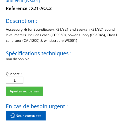
anti-vent (WS001)
Référence : X21-ACC2
Description :
Accessory kit for SoundExpert 721/821 and Spartan 721/821 sound
level meters. Includes case (CCS060), power supply (PSA045), Class1
calibrator (CAL1200) & windscreen (WS001)
Spécifications techniques :
non disponible
Quantité :
quantité
de
Ajouter au panier
X21-
ACC2
En cas de besoin urgent :
Nous consulter