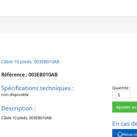
Câble 10 pieds, 003EB010AB
Référence : 003EB010AB
Spécifications techniques :
Quantité :
non disponible
quantité
de
Description :
Ajouter au
003EB010AB
Câble 10 pieds, 003EB010AB
En cas de
Nous co