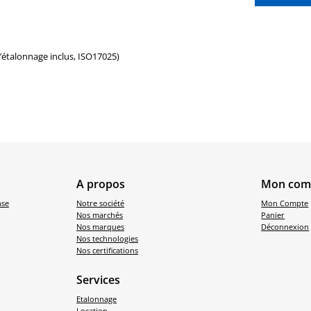
d’étalonnage inclus, ISO17025)
A propos
Mon com
nse
Notre société
Mon Compte
Nos marchés
Panier
Nos marques
Déconnexion
Nos technologies
Nos certifications
Services
Etalonnage
Location