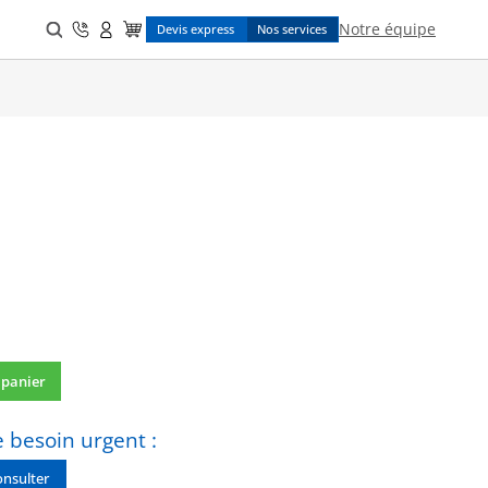
Search
Notre équipe
Devis express
Nos services
for:
 panier
 besoin urgent :
nsulter