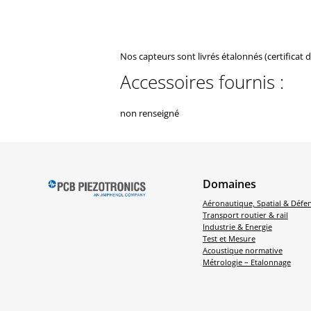
Nos capteurs sont livrés étalonnés (certificat 
Accessoires fournis :
non renseigné
Domaines
Aéronautique, Spatial & Défe
Transport routier & rail
Industrie & Energie
Test et Mesure
Acoustique normative
Métrologie – Etalonnage