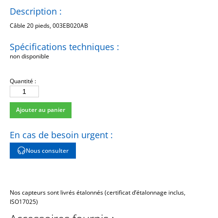
Description :
Câble 20 pieds, 003EB020AB
Spécifications techniques :
non disponible
Quantité :
quantité
de
Ajouter au panier
003EBAB-
0006
En cas de besoin urgent :
Nous consulter
Nos capteurs sont livrés étalonnés (certificat d’étalonnage inclus,
ISO17025)