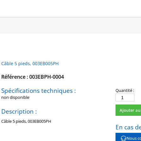
Câble 5 pieds, 003EB005PH
Référence : 003EBPH-0004
Spécifications techniques :
Quantité :
non disponible
quantité
de
Description :
Ajouter au
003EBPH-
0004
Câble 5 pieds, 003EB005PH
En cas de
Nous co