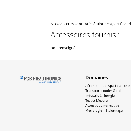
Nos capteurs sont livrés étalonnés (certificat 
Accessoires fournis :
non renseigné
Domaines
Aéronautique, Spatial & Défe
Transport routier & rail
Industrie & Energie
Test et Mesure
Acoustique normative
Métrologie – Etalonnage