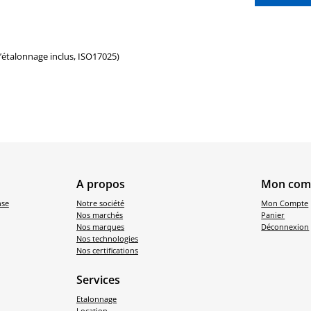
d’étalonnage inclus, ISO17025)
A propos
Mon com
nse
Notre société
Mon Compte
Nos marchés
Panier
Nos marques
Déconnexion
Nos technologies
Nos certifications
Services
Etalonnage
Location