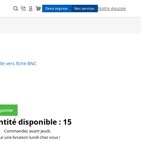
Search
Notre équipe
Devis express
Nos services
for:
lle vers fiche BNC
 panier
tité disponible :
15
Commandez avant jeudi,
r une livraison lundi chez vous !