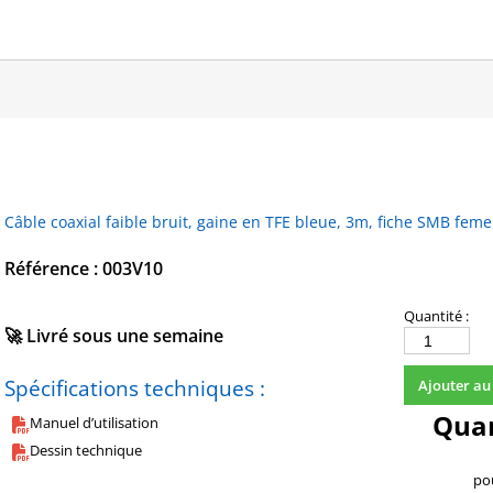
Câble coaxial faible bruit, gaine en TFE bleue, 3m, fiche SMB feme
Référence : 003V10
Quantité :
🚀 Livré sous une semaine
quantité
de
Spécifications techniques :
Ajouter au
003V10
Quan
Manuel d’utilisation
Dessin technique
pou