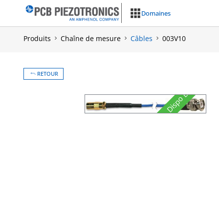
Aller
Domaines
au
contenu
Produits
Chaîne de mesure
Câbles
003V10
RETOUR
Dispo Express