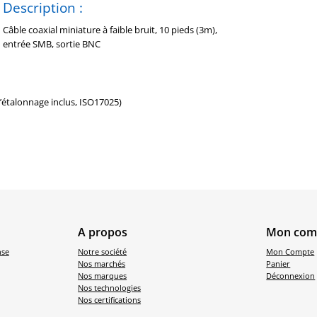
Description :
Câble coaxial miniature à faible bruit, 10 pieds (3m),
entrée SMB, sortie BNC
d’étalonnage inclus, ISO17025)
A propos
Mon com
nse
Notre société
Mon Compte
Nos marchés
Panier
Nos marques
Déconnexion
Nos technologies
Nos certifications