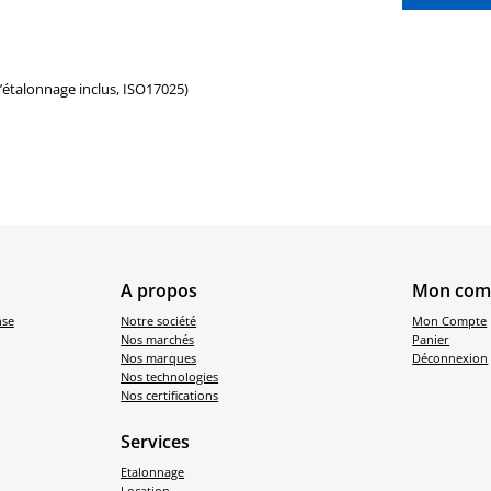
d’étalonnage inclus, ISO17025)
A propos
Mon com
nse
Notre société
Mon Compte
Nos marchés
Panier
Nos marques
Déconnexion
Nos technologies
Nos certifications
Services
Etalonnage
Location