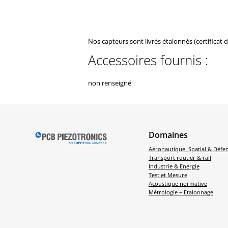
Nos capteurs sont livrés étalonnés (certificat 
Accessoires fournis :
non renseigné
Domaines
Aéronautique, Spatial & Défe
Transport routier & rail
Industrie & Energie
Test et Mesure
Acoustique normative
Métrologie – Etalonnage