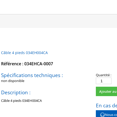
Câble 4 pieds 034EH004CA
Référence : 034EHCA-0007
Spécifications techniques :
Quantité :
non disponible
quantité
de
Description :
Ajouter au
034EHCA-
0007
Câble 4 pieds 034EH004CA
En cas de
Nous co