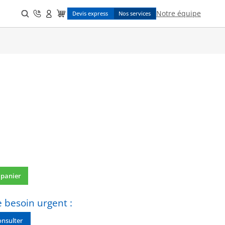
Search
Notre équipe
Devis express
Nos services
for:
 panier
 besoin urgent :
nsulter