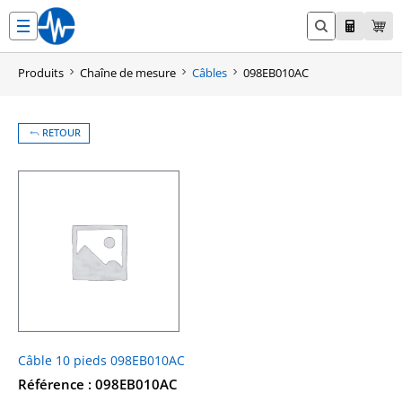
Aller
au
contenu
Produits
Chaîne de mesure
Câbles
098EB010AC
RETOUR
Câble 10 pieds 098EB010AC
Référence : 098EB010AC