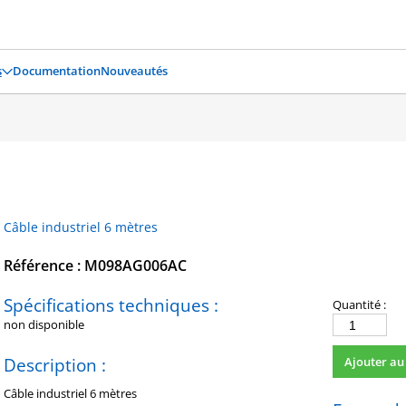
s
Documentation
Nouveautés
Câble industriel 6 mètres
Référence : M098AG006AC
Spécifications techniques :
Quantité :
non disponible
quantité
de
Description :
Ajouter au
M098AG006A
Câble industriel 6 mètres