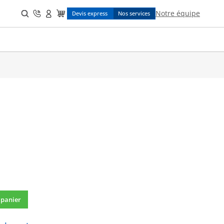
Search
Notre équipe
Devis express
Nos services
for:
 panier
C