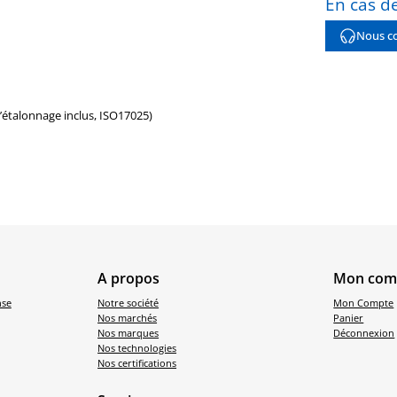
En cas de
Nous co
d’étalonnage inclus, ISO17025)
A propos
Mon com
nse
Notre société
Mon Compte
Nos marchés
Panier
Nos marques
Déconnexion
Nos technologies
Nos certifications