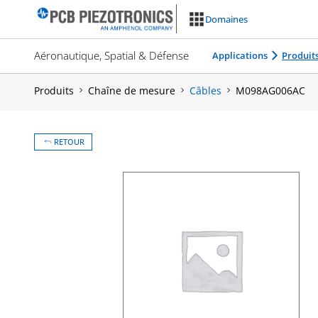
Aller
Domaines
au
contenu
Aéronautique, Spatial & Défense
Applications
Produit
Produits
Chaîne de mesure
Câbles
M098AG006AC
RETOUR