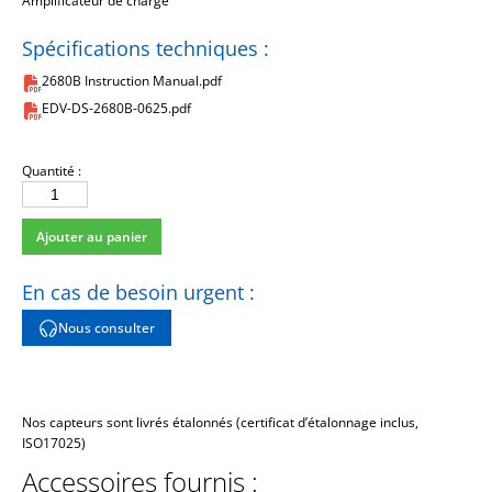
Amplificateur de charge
Spécifications techniques :
2680B Instruction Manual.pdf
EDV-DS-2680B-0625.pdf
Quantité :
quantité
de
Ajouter au panier
2680BM3-
202
En cas de besoin urgent :
Nous consulter
Nos capteurs sont livrés étalonnés (certificat d’étalonnage inclus,
ISO17025)
Accessoires fournis :