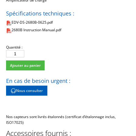
Amplificateur de charge
Spécifications techniques :
EDV-DS-2680B-0625.pdf
2680B Instruction Manual.pdf
Quantité :
quantité
de
Ajouter au panier
2680BM3
En cas de besoin urgent :
Nous consulter
Nos capteurs sont livrés étalonnés (certificat d’étalonnage inclus,
ISO17025)
Accessoires fournis :