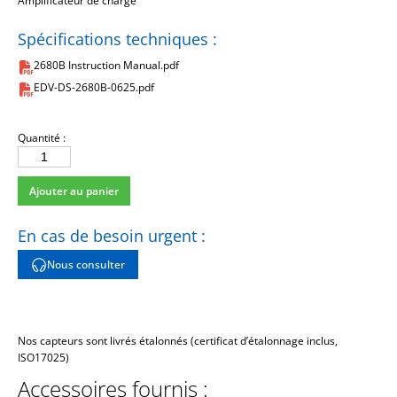
Amplificateur de charge
Spécifications techniques :
2680B Instruction Manual.pdf
EDV-DS-2680B-0625.pdf
Quantité :
quantité
de
Ajouter au panier
2680BM7
En cas de besoin urgent :
Nous consulter
Nos capteurs sont livrés étalonnés (certificat d’étalonnage inclus,
ISO17025)
Accessoires fournis :