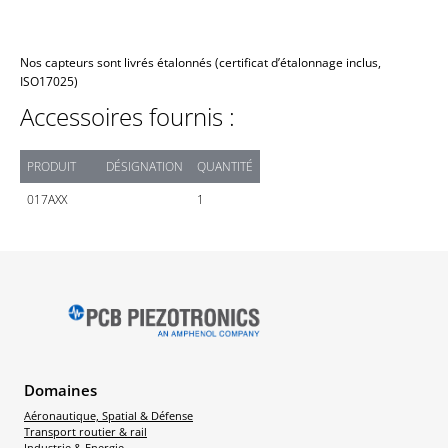
Nos capteurs sont livrés étalonnés (certificat d’étalonnage inclus,
ISO17025)
Accessoires fournis :
PRODUIT
DÉSIGNATION
QUANTITÉ
017AXX
1
Domaines
Aéronautique, Spatial & Défense
Transport routier & rail
Industrie & Energie