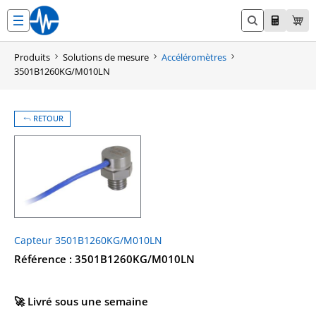
Aller
au
contenu
Produits
Solutions de mesure
Accéléromètres
3501B1260KG/M010LN
RETOUR
Capteur 3501B1260KG/M010LN
Référence : 3501B1260KG/M010LN
🚀 Livré sous une semaine