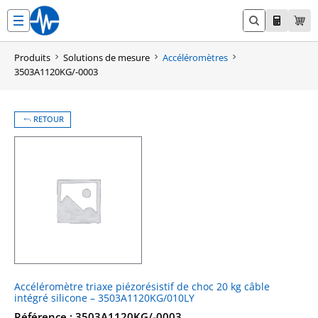
Aller
au
contenu
Produits
Solutions de mesure
Accéléromètres
3503A1120KG/-0003
RETOUR
Accéléromètre triaxe piézorésistif de choc 20 kg câble
intégré silicone – 3503A1120KG/010LY
Référence : 3503A1120KG/-0003