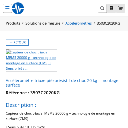
Aller
au
contenu
Produits
Solutions de mesure
Accéléromètres
3503C2020KG
RETOUR
Accéléromètre triaxe piézorésistif de choc 20 kg – montage
surface
Référence : 3503C2020KG
Description :
Capteur de choc triaxial MEMS 20000 g – technologie de montage en
surface (CMS)
• Sensibilité : 0.005 mV/g