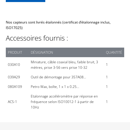
Nos capteurs sont livrés étalonnés (certificat d’étalonnage inclus,
ISO17025)
Accessoires fournis :
PRODUIT
DÉSIGNATION
QUANTITÉ
Miniature, câble coaxial bleu, faible bruit, 3
030A10
1
mètres, prise 3-56 vers prise 10-32
039A29
Outil de démontage pour 357A08…
1
080A109
Petro Wax, boîte, 1 x 1 x 0.25…
1
Etalonnage accéléromètre par réponse en
ACS-1
fréquence selon ISO10012-1 à partir de
1
10Hz