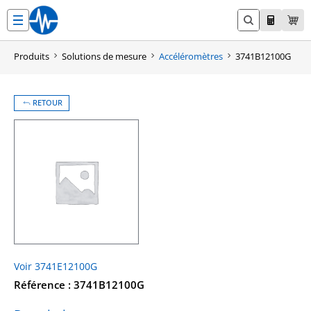
Aller
au
contenu
Produits
Solutions de mesure
Accéléromètres
3741B12100G
RETOUR
Voir 3741E12100G
Référence : 3741B12100G