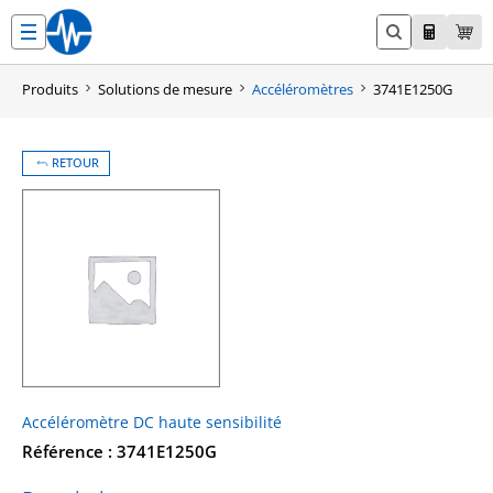
Aller
au
contenu
Produits
Solutions de mesure
Accéléromètres
3741E1250G
RETOUR
Accéléromètre DC haute sensibilité
Référence : 3741E1250G