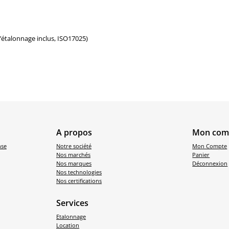
d’étalonnage inclus, ISO17025)
A propos
Mon com
nse
Notre société
Mon Compte
Nos marchés
Panier
Nos marques
Déconnexion
Nos technologies
Nos certifications
Services
Etalonnage
Location