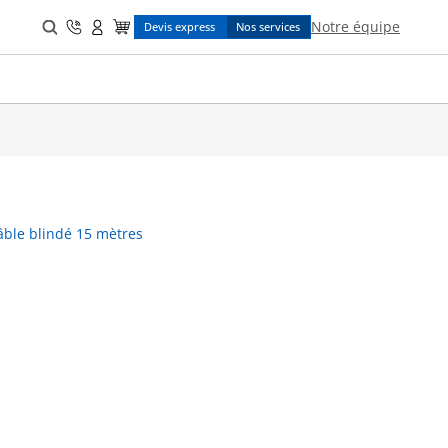
Search
Notre équipe
Devis express
Nos services
for:
câble blindé 15 mètres