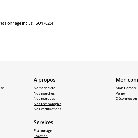
d’étalonnage inclus, ISO17025)
A propos
Mon com
nse
Notre société
Mon Compte
Nos marchés
Panier
Nos marques
Déconnexion
Nos technologies
Nos certifications
Services
Etalonnage
Location