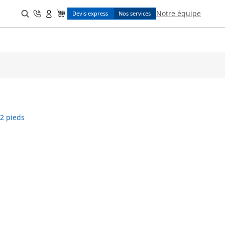
Search
Notre équipe
Devis express
Nos services
for:
 2 pieds