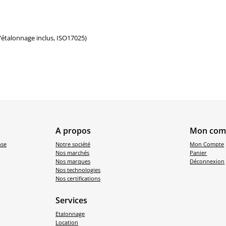
d’étalonnage inclus, ISO17025)
A propos
Mon com
nse
Notre société
Mon Compte
Nos marchés
Panier
Nos marques
Déconnexion
Nos technologies
Nos certifications
Services
Etalonnage
Location