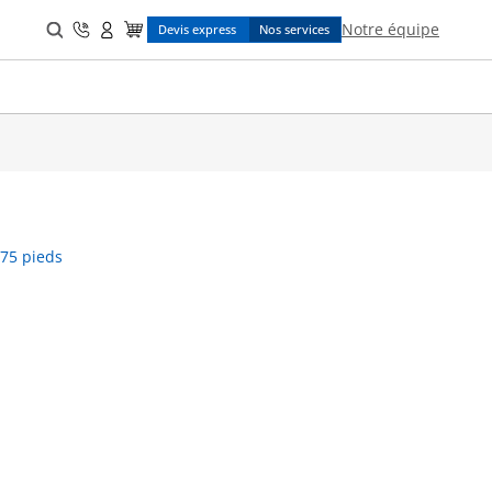
Search
Notre équipe
Devis express
Nos services
for:
 75 pieds