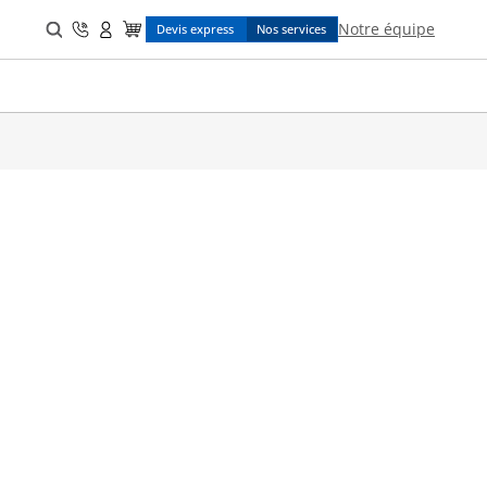
Search
Notre équipe
Devis express
Nos services
for:
s