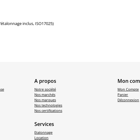
d’étalonnage inclus, ISO17025)
A propos
Mon com
nse
Notre société
Mon Compte
Nos marchés
Panier
Nos marques
Déconnexion
Nos technologies
Nos certifications
Services
Etalonnage
Location