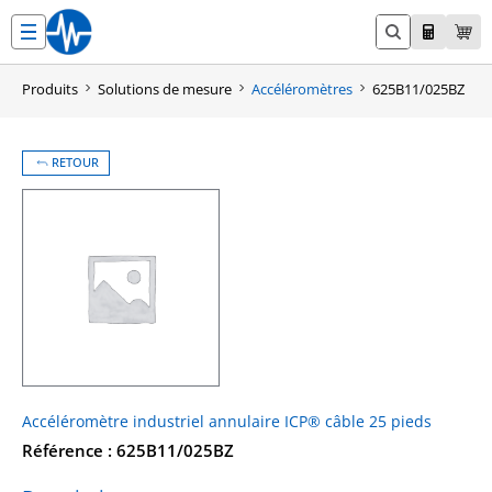
Aller
au
contenu
Produits
Solutions de mesure
Accéléromètres
625B11/025BZ
RETOUR
Accéléromètre industriel annulaire ICP® câble 25 pieds
Référence : 625B11/025BZ