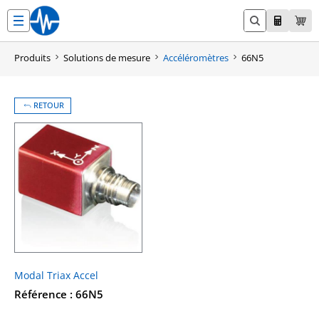
Aller
au
contenu
Produits
Solutions de mesure
Accéléromètres
66N5
RETOUR
Modal Triax Accel
Référence : 66N5