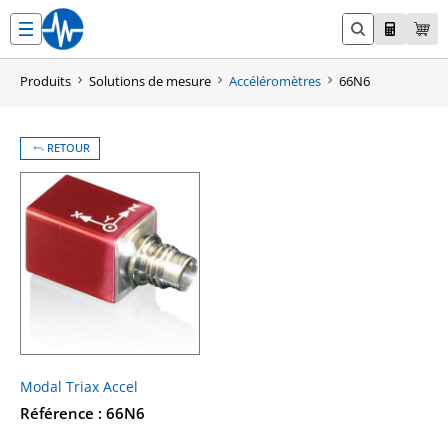
Aller
au
contenu
Produits
Solutions de mesure
Accéléromètres
66N6
RETOUR
Modal Triax Accel
Référence : 66N6