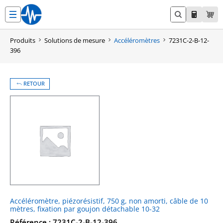
Aller
au
contenu
Produits
Solutions de mesure
Accéléromètres
7231C-2-B-12-
396
RETOUR
Accéléromètre, piézorésistif, 750 g, non amorti, câble de 10
mètres, fixation par goujon détachable 10-32
Référence : 7231C-2-B-12-396