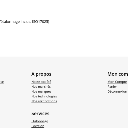
d’étalonnage inclus, ISO17025)
A propos
Mon com
nse
Notre société
Mon Compte
Nos marchés
Panier
Nos marques
Déconnexion
Nos technologies
Nos certifications
Services
Etalonnage
Location