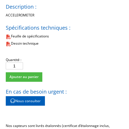
Description :
ACCELEROMETER
Spécifications techniques :
Feuille de spécifications
Dessin technique
Quantité :
quantité
de
Ajouter au panier
7250B-
NM
En cas de besoin urgent :
Nous consulter
Nos capteurs sont livrés étalonnés (certificat d’étalonnage inclus,