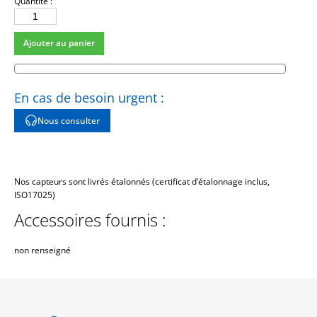
Quantité :
quantité
de
Ajouter au panier
7270A-
6K-
120
En cas de besoin urgent :
Nous consulter
Nos capteurs sont livrés étalonnés (certificat d’étalonnage inclus,
ISO17025)
Accessoires fournis :
non renseigné