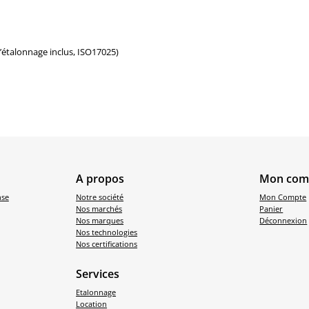
d’étalonnage inclus, ISO17025)
A propos
Mon com
nse
Notre société
Mon Compte
Nos marchés
Panier
Nos marques
Déconnexion
Nos technologies
Nos certifications
Services
Etalonnage
Location