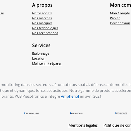
A propos
Mon com
nse
Notre société
Mon Compte
Nos marchés
Panier
Nos marques
Déconnexion
Nos technologies
Nos certifications
Services
Etalonnage
Location
Maintenir / réparer
monitoring dans les secteurs: aéronautique, spatial, défense, automobile, fer
tatique et dynamique, force, acoustiques. Notre gamme de produit: accélérom
vibrants. PCB Piezotronics a intégré
Amphenol
en avril 2021.
Mentions légales
Politique de con