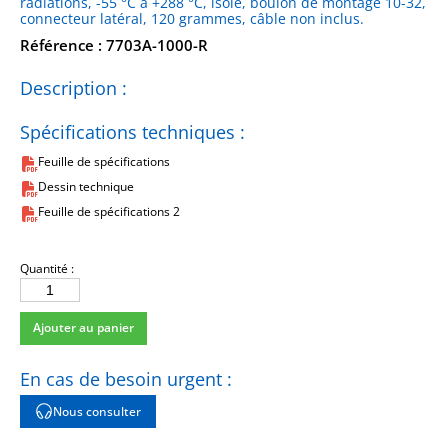
radiations, -55 °C à +288 °C, isolé, boulon de montage 10-32,
connecteur latéral, 120 grammes, câble non inclus.
Référence : 7703A-1000-R
Description :
Spécifications techniques :
Feuille de spécifications
Dessin technique
Feuille de spécifications 2
Quantité :
quantité
de
Ajouter au panier
7703A-
1000-
R
En cas de besoin urgent :
Nous consulter