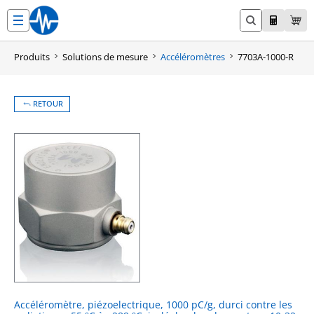
Aller
au
contenu
Produits
Solutions de mesure
Accéléromètres
7703A-1000-R
RETOUR
Accéléromètre, piézoelectrique, 1000 pC/g, durci contre les