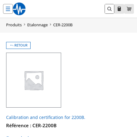
Aller
au
contenu
Produits
Etalonnage
CER-2200B
RETOUR
Calibration and certification for 2200B.
Référence : CER-2200B