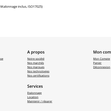
d’étalonnage inclus, ISO17025)
A propos
Mon com
nse
Notre société
Mon Compte
Nos marchés
Panier
Nos marques
Déconnexion
Nos technologies
Nos certifications
Services
Etalonnage
Location
Maintenir / réparer