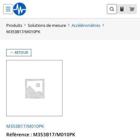
Aller
au
contenu
Produits
Solutions de mesure
Accéléromètres
M353B17/M010PK
RETOUR
M353B17/M010PK
Référence : M353B17/M010PK