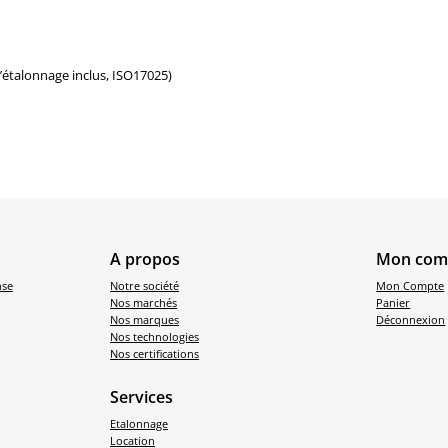
d’étalonnage inclus, ISO17025)
A propos
Mon com
nse
Notre société
Mon Compte
Nos marchés
Panier
Nos marques
Déconnexion
Nos technologies
Nos certifications
Services
Etalonnage
Location