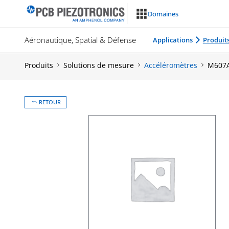
Aller
Domaines
au
contenu
Aéronautique, Spatial & Défense
Applications
Produit
Produits
Solutions de mesure
Accéléromètres
M607A
RETOUR