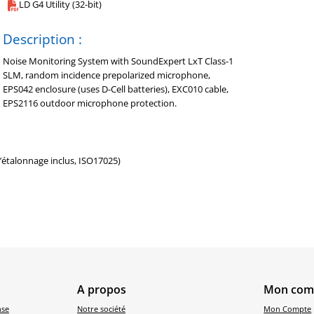
LD G4 Utility (32-bit)
Description :
Noise Monitoring System with SoundExpert LxT Class-1
SLM, random incidence prepolarized microphone,
EPS042 enclosure (uses D-Cell batteries), EXC010 cable,
EPS2116 outdoor microphone protection.
d’étalonnage inclus, ISO17025)
A propos
Mon com
nse
Notre société
Mon Compte