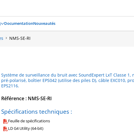
s
Documentation
Nouveautés
es
NMS-SE-RI
Système de surveillance du bruit avec SoundExpert LxT Classe 1, 
pré-polarisé, boîtier EPS042 (utilise des piles D), câble EXC010, 
EPS2116.
Référence : NMS-SE-RI
Spécifications techniques :
Feuille de spécifications
LD G4 Utility (64-bit)