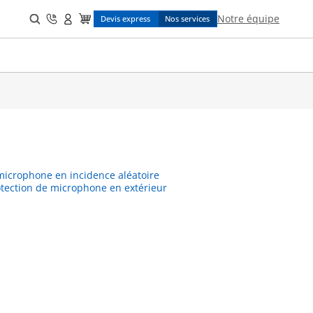
Search
Notre équipe
Devis express
Nos services
for:
microphone en incidence aléatoire
protection de microphone en extérieur